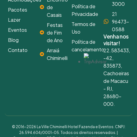
3000
Política de
de
Pacotes
Privacidade
21
Casais
Lazer
96473-
Termos de
Festas
0588
Eventos
Uso
de Fim
Venha nos
Blog
de Ano
Política de
visitar!
cancelamento
Contato
Arraiá
22.583433,
Chiminelli
-42,
835873,
Cachoeiras
de Macacu
- RJ,
28680-
000.
© 2016–2026 La Ville Chiminelli Hotel Fazenda e Eventos. CNPJ:
26.594.604/0001-05. Todos os direitos reservados. |