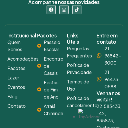
Acompanhe nossas novidades
Institucional
Pacotes
Links
Entre em
Úteis
contato
Quem
Passeio
Perguntas
21
Somos
Escolar
Frequentes
96842-
Acomodações
Encontro
3000
Política de
de
Pacotes
Privacidade
21
Casais
Lazer
96473-
Termos de
Festas
0588
Eventos
Uso
de Fim
Venha nos
Blog
de Ano
Política de
visitar!
cancelamento
Contato
Arraiá
22.583433,
Chiminelli
-42,
835873,
Cachoeiras