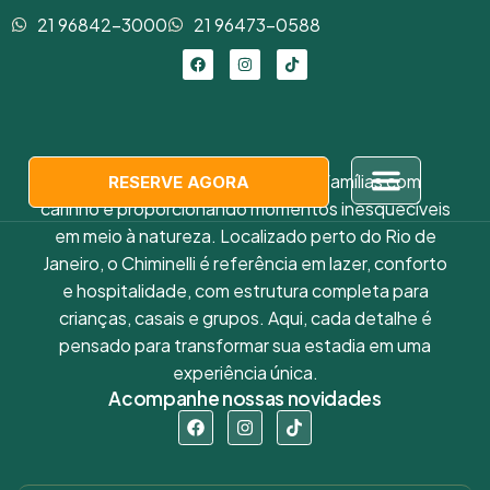
21 96842-3000
21 96473-0588
Natal
Há mais de 20 anos recebendo famílias com
RESERVE AGORA
carinho e proporcionando momentos inesquecíveis
em meio à natureza. Localizado perto do Rio de
Janeiro, o Chiminelli é referência em lazer, conforto
e hospitalidade, com estrutura completa para
crianças, casais e grupos. Aqui, cada detalhe é
pensado para transformar sua estadia em uma
experiência única.
Acompanhe nossas novidades