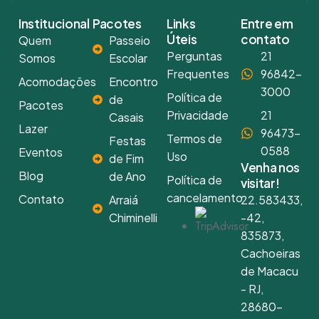
Institucional
Pacotes
Links
Entre em
Úteis
contato
Quem
Passeio
Perguntas
21
Somos
Escolar
Frequentes
96842-
Acomodações
Encontro
3000
Política de
de
Pacotes
Privacidade
21
Casais
Lazer
96473-
Termos de
Festas
0588
Eventos
Uso
de Fim
Venha nos
Blog
de Ano
Política de
visitar!
cancelamento
Contato
Arraiá
22.583433,
Chiminelli
-42,
835873,
Cachoeiras
de Macacu
- RJ,
28680-