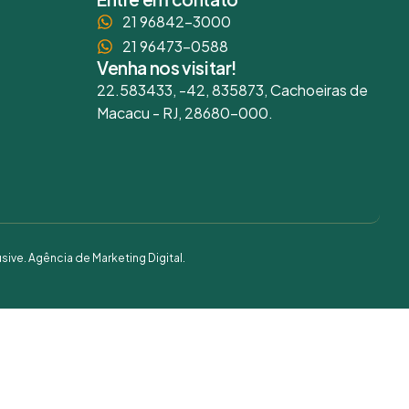
21 96842-3000
21 96473-0588
Venha nos visitar!
22.583433, -42, 835873, Cachoeiras de
Macacu - RJ, 28680-000.
usive
. Agência de Marketing Digital.