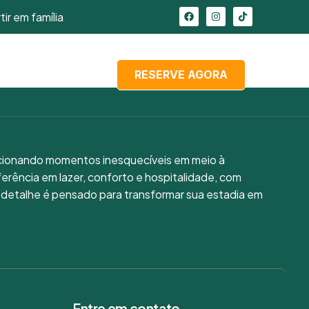
tir em família
Aventur
S
CONTATO
RESERVE AGORA
rcionando momentos inesquecíveis em meio à
eferência em lazer, conforto e hospitalidade, com
a detalhe é pensado para transformar sua estadia em
Entre em contato