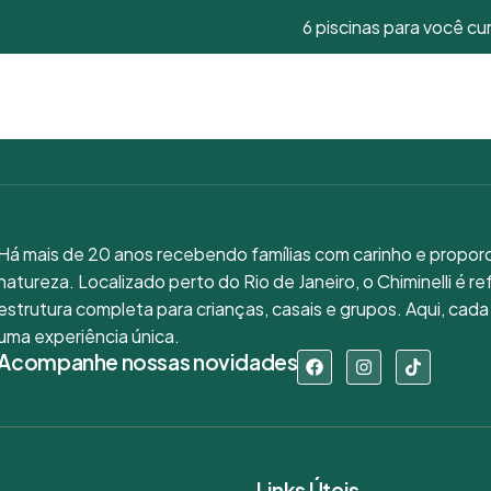
gar
6 piscinas para você cur
 HOTEL
ACOMODAÇÕES
PACOTES
LAZER
EVENTO
Há mais de 20 anos recebendo famílias com carinho e propo
natureza. Localizado perto do Rio de Janeiro, o Chiminelli é r
estrutura completa para crianças, casais e grupos. Aqui, cad
uma experiência única.
Acompanhe nossas novidades
Links Úteis