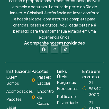
carinho e proporcionando momentos inesquecíveis
em meio à natureza. Localizado perto do Rio de
Janeiro, o Chiminelli é referência em lazer, conforto
e hospitalidade, com estrutura completa para
crianças, casais e grupos. Aqui, cada detalhe é
pensado para transformar sua estadia em uma
experiência única.
Acompanhe nossas novidades
Institucional
Pacotes
Links
Entre em
Úteis
contato
Quem
Passeio
Perguntas
21
Somos
Escolar
Frequentes
96842-
Acomodações
Encontro
3000
Política de
de
Pacotes
Privacidade
21
Casais
Lazer
96473-